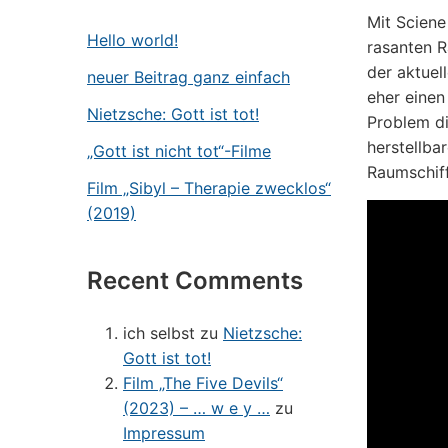
Mit Sciene
Hello world!
rasanten R
der aktuel
neuer Beitrag ganz einfach
eher einen
Nietzsche: Gott ist tot!
Problem di
herstellba
„Gott ist nicht tot“-Filme
Raumschiff
Film „Sibyl – Therapie zwecklos“
(2019)
Recent Comments
ich selbst
zu
Nietzsche:
Gott ist tot!
Film „The Five Devils“
(2023) – … w e y …
zu
Impressum