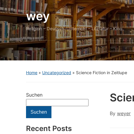
wey
Religion – Deutsch-Unterricht – Literatur – Kino
Home
»
Uncategorized
»
Science Fiction in Zeitlupe
Scie
Suchen
Suchen
By
weyer
Recent Posts