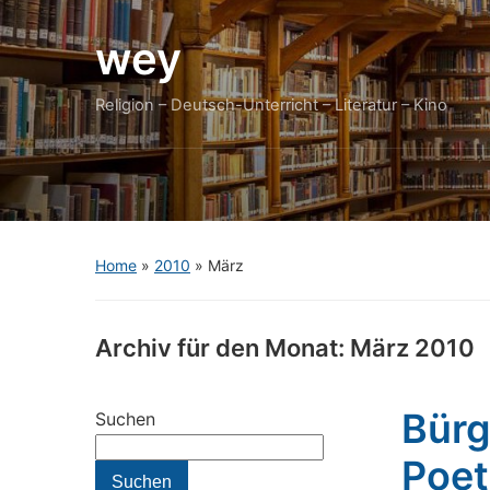
wey
Religion – Deutsch-Unterricht – Literatur – Kino
Home
»
2010
»
März
Archiv für den Monat:
März 2010
Bürg
Suchen
Poet
Suchen