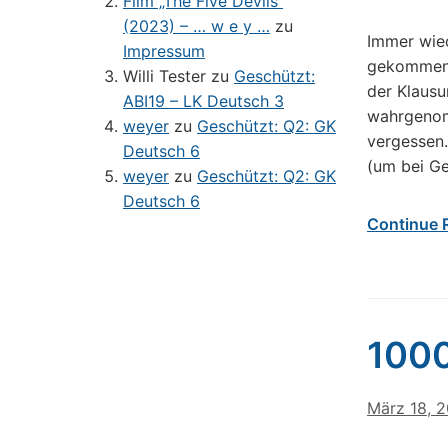
Film „The Five Devils“
(2023) – … w e y …
zu
Immer wie
Impressum
gekommen, 
Willi Tester
zu
Geschützt:
der Klausu
ABI19 – LK Deutsch 3
wahrgenomm
weyer
zu
Geschützt: Q2: GK
vergessen.
Deutsch 6
(um bei Ge
weyer
zu
Geschützt: Q2: GK
Deutsch 6
Continue 
1000
März 18, 