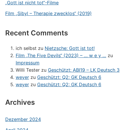
„Gott ist nicht tot“-Filme
Film „Sibyl – Therapie zwecklos“ (2019)
Recent Comments
ich selbst
zu
Nietzsche: Gott ist tot!
Film „The Five Devils“ (2023) – … w e y …
zu
Impressum
Willi Tester
zu
Geschützt: ABI19 – LK Deutsch 3
weyer
zu
Geschützt: Q2: GK Deutsch 6
weyer
zu
Geschützt: Q2: GK Deutsch 6
Archives
Dezember 2024