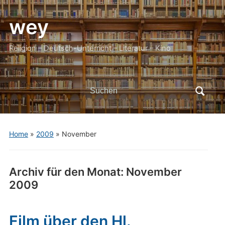
wey
Religion – Deutsch-Unterricht – Literatur – Kino
Search
for:
Home
»
2009
»
November
Archiv für den Monat:
November
2009
Film über den Hl.