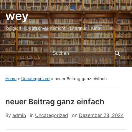
wey
Religion – Deutsch-Unterricht – Literatur – Kino
Search
for:
Home
»
Uncategorized
»
neuer Beitrag ganz einfach
neuer Beitrag ganz einfach
By
admin
in
Uncategorized
on
Dezember 28, 2024