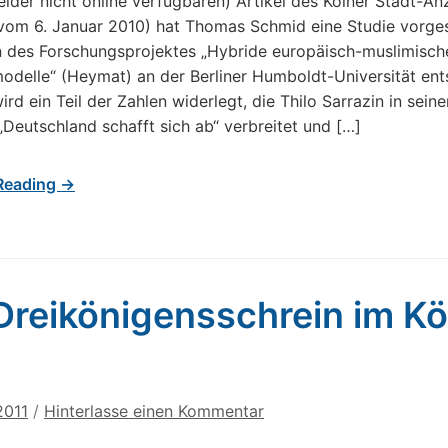
leider nicht online verfügbaren) Artikel des Kölner Stadt-An
om 6. Januar 2010) hat Thomas Schmid eine Studie vorgest
 des Forschungsprojektes „Hybride europäisch-muslimisch
modelle“ (Heymat) an der Berliner Humboldt-Universität en
wird ein Teil der Zahlen widerlegt, die Thilo Sarrazin in sein
 „Deutschland schafft sich ab“ verbreitet und […]
Reading →
Dreikönigensschrein im Kö
2011
/
Hinterlasse einen Kommentar