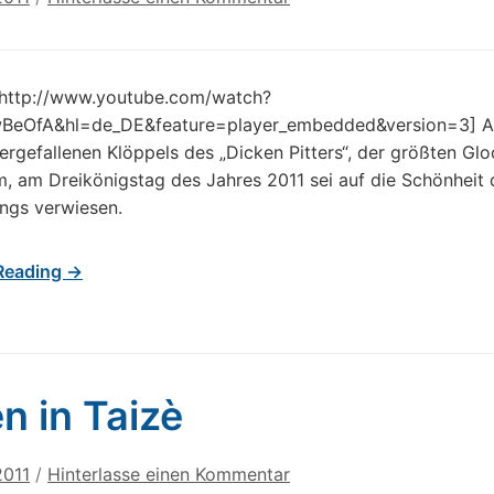
http://www.youtube.com/watch?
eOfA&hl=de_DE&feature=player_embedded&version=3] An
ergefallenen Klöppels des „Dicken Pitters“, der größten Gl
, am Dreikönigstag des Jahres 2011 sei auf die Schönheit 
angs verwiesen.
Reading →
n in Taizè
2011
/
Hinterlasse einen Kommentar