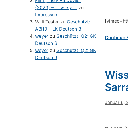
Film „The Five Devils“
(2023) – … w e y …
zu
Impressum
[vimeo=ht
Willi Tester
zu
Geschützt:
ABI19 – LK Deutsch 3
weyer
zu
Geschützt: Q2: GK
Continue 
Deutsch 6
weyer
zu
Geschützt: Q2: GK
Deutsch 6
Wiss
Sarr
Januar 6, 