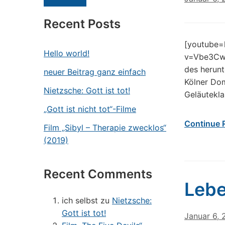
Recent Posts
[youtube=
Hello world!
v=Vbe3CwB
des herunt
neuer Beitrag ganz einfach
Kölner Dom
Nietzsche: Gott ist tot!
Geläutekl
„Gott ist nicht tot“-Filme
Continue 
Film „Sibyl – Therapie zwecklos“
(2019)
Recent Comments
Lebe
ich selbst
zu
Nietzsche:
Gott ist tot!
Januar 6, 