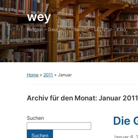
wey
Religion – Deutsch-Unterricht – Literatur – Kino
Home
»
2011
»
Januar
Archiv für den Monat:
Januar 201
Die 
Suchen
Suchen
Januar 6, 