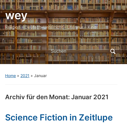
wey
Religion – Deutsch-Unterricht – Literatur – Kino
Search
for:
Home
»
2021
»
Januar
Archiv für den Monat:
Januar 2021
Science Fiction in Zeitlupe