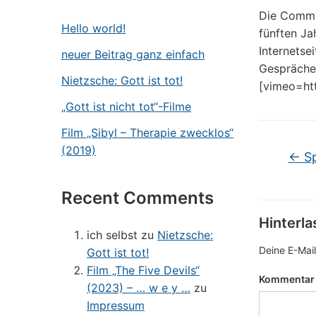
Die Commun
Hello world!
fünften Ja
Internetse
neuer Beitrag ganz einfach
Gesprächen
Nietzsche: Gott ist tot!
[vimeo=ht
„Gott ist nicht tot“-Filme
Film „Sibyl – Therapie zwecklos“
(2019)
←
Sp
Recent Comments
Hinterl
ich selbst
zu
Nietzsche:
Deine E-Mail
Gott ist tot!
Film „The Five Devils“
Kommenta
(2023) – … w e y …
zu
Impressum