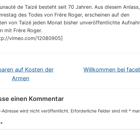
auté de Taizé besteht seit 70 Jahren. Aus diesem Anlass
hrestag des Todes von Frère Roger, erscheinen auf den
iten von Taizé jeden Monat bisher unveröffentlichte Aufna
 mit Frère Roger.
tp://vimeo.com/12080905]
aren auf Kosten der
Willkommen bei fac
Armen
asse einen Kommentar
-Adresse wird nicht veröffentlicht.
Erforderliche Felder sind mit
*
mark
r
*