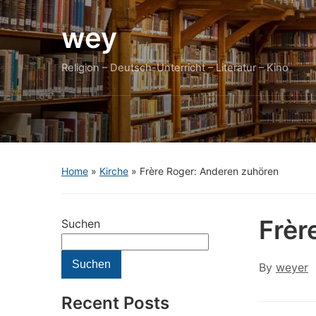
wey
Religion – Deutsch-Unterricht – Literatur – Kino
Home
»
Kirche
»
Frère Roger: Anderen zuhören
Frèr
Suchen
Suchen
By
weyer
Recent Posts