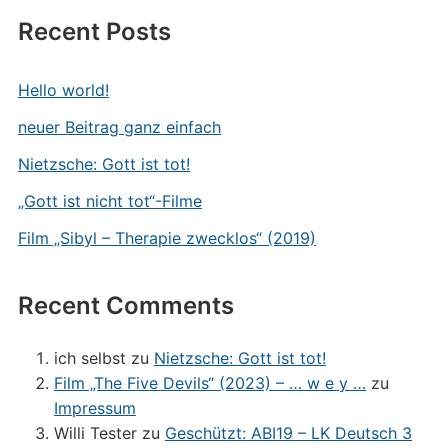
Recent Posts
Hello world!
neuer Beitrag ganz einfach
Nietzsche: Gott ist tot!
„Gott ist nicht tot“-Filme
Film „Sibyl – Therapie zwecklos“ (2019)
Recent Comments
ich selbst
zu
Nietzsche: Gott ist tot!
Film „The Five Devils“ (2023) – … w e y …
zu
Impressum
Willi Tester
zu
Geschützt: ABI19 – LK Deutsch 3