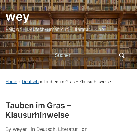
wey
Religion – Deutsch-Unterricht – Literatur – Kino
Search
for:
Home
»
Deutsch
»
Tauben im Gras – Klausurhinweise
Tauben im Gras –
Klausurhinweise
By
weyer
in
Deutsch
,
Literatur
on