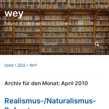
wey
Religion – Deutsch-Unterricht – Literatur – Kino
Search
for:
Home
»
2010
»
April
Archiv für den Monat:
April 2010
Realismus-/Naturalismus-