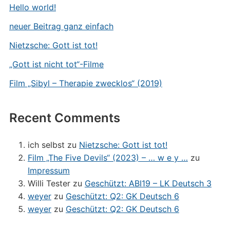
Hello world!
neuer Beitrag ganz einfach
Nietzsche: Gott ist tot!
„Gott ist nicht tot“-Filme
Film „Sibyl – Therapie zwecklos“ (2019)
Recent Comments
ich selbst
zu
Nietzsche: Gott ist tot!
Film „The Five Devils“ (2023) – … w e y …
zu
Impressum
Willi Tester
zu
Geschützt: ABI19 – LK Deutsch 3
weyer
zu
Geschützt: Q2: GK Deutsch 6
weyer
zu
Geschützt: Q2: GK Deutsch 6