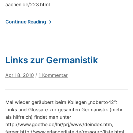
aachen.de/223.html
Continue Reading →
Links zur Germanistik
zu
April 8, 2010
/
1 Kommentar
Links
zur
Germanistik
Mal wieder geräubert beim Kollegen „noberto42“:
Links und Glossare zur gesamten Germanistik (mehr
als hilfreich) findet man unter
http://www.goethe.de/lhr/prj/www/deindex.htm,
ferner http://www.erlangerliste.de/ressourc/liste.html