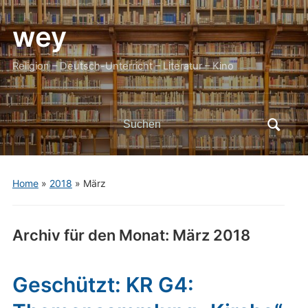
wey
Religion – Deutsch-Unterricht – Literatur – Kino
Search
for:
Home
»
2018
»
März
Archiv für den Monat:
März 2018
Geschützt: KR G4: