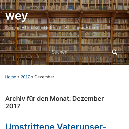
wey
Religion – Deutsch-Unterricht – Literatur – Kino
Search
for:
Home
»
2017
»
Dezember
Archiv für den Monat:
Dezember
2017
Umstrittene Vaterunser-