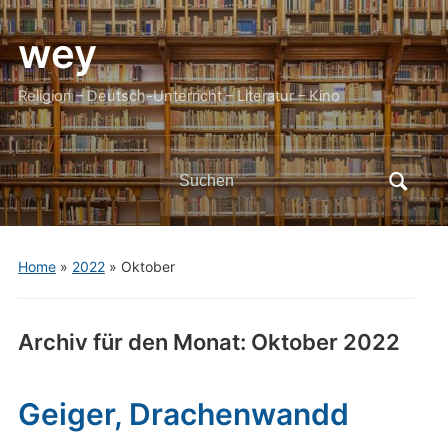
wey
Religion – Deutsch-Unterricht – Literatur – Kino
Search
for:
Home
»
2022
»
Oktober
Archiv für den Monat:
Oktober 2022
Geiger, Drachenwandd