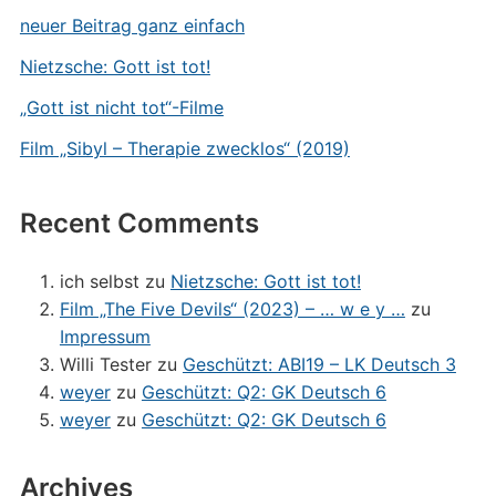
neuer Beitrag ganz einfach
Nietzsche: Gott ist tot!
„Gott ist nicht tot“-Filme
Film „Sibyl – Therapie zwecklos“ (2019)
Recent Comments
ich selbst
zu
Nietzsche: Gott ist tot!
Film „The Five Devils“ (2023) – … w e y …
zu
Impressum
Willi Tester
zu
Geschützt: ABI19 – LK Deutsch 3
weyer
zu
Geschützt: Q2: GK Deutsch 6
weyer
zu
Geschützt: Q2: GK Deutsch 6
Archives