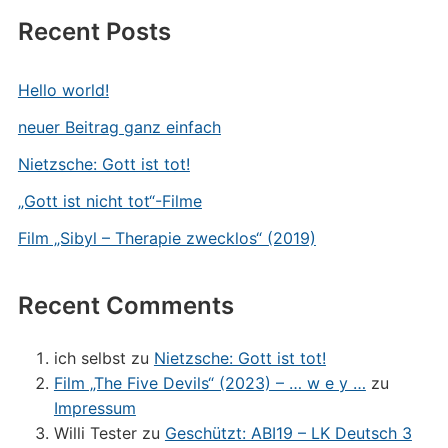
Recent Posts
Hello world!
neuer Beitrag ganz einfach
Nietzsche: Gott ist tot!
„Gott ist nicht tot“-Filme
Film „Sibyl – Therapie zwecklos“ (2019)
Recent Comments
ich selbst
zu
Nietzsche: Gott ist tot!
Film „The Five Devils“ (2023) – … w e y …
zu
Impressum
Willi Tester
zu
Geschützt: ABI19 – LK Deutsch 3