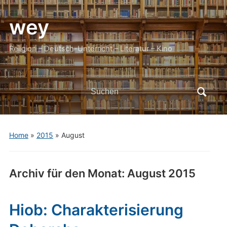
wey
Religion – Deutsch-Unterricht – Literatur – Kino
Search
for:
Home
»
2015
»
August
Archiv für den Monat:
August 2015
Hiob: Charakterisierung