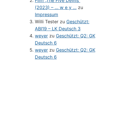
Film „The Five Devils“
(2023) – … w e y …
zu
Impressum
Willi Tester
zu
Geschützt:
ABI19 – LK Deutsch 3
weyer
zu
Geschützt: Q2: GK
Deutsch 6
weyer
zu
Geschützt: Q2: GK
Deutsch 6