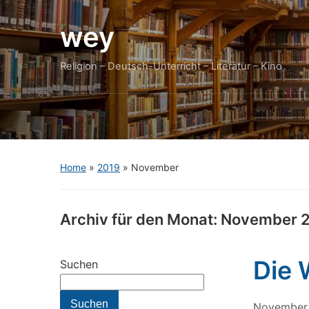
wey
Religion – Deutsch-Unterricht – Literatur – Kino
Home
»
2019
»
November
Archiv für den Monat:
November 
Die 
Suchen
Suchen
November 