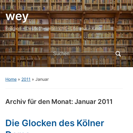
wey
Religion – Deutsch-Unterricht – Literatur – Kino
Search
for:
Home
»
2011
»
Januar
Archiv für den Monat:
Januar 2011
Die Glocken des Kölner