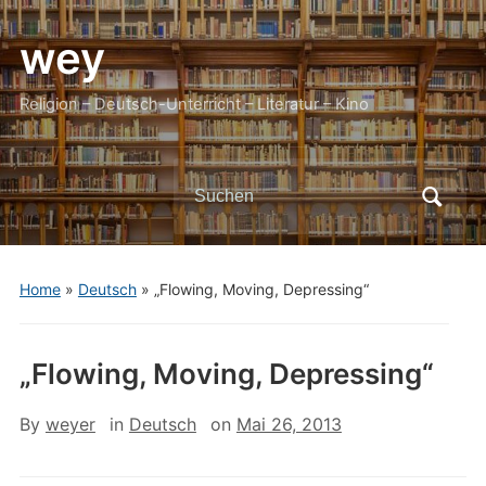
wey
Religion – Deutsch-Unterricht – Literatur – Kino
Search
for:
Home
»
Deutsch
»
„Flowing, Moving, Depressing“
„Flowing, Moving, Depressing“
By
weyer
in
Deutsch
on
Mai 26, 2013