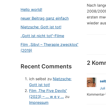
Nach lange
Hello world!
2008/2009 
ersten mwe
neuer Beitrag ganz einfach
wieder aus
Nietzsche: Gott ist tot!
„Gott ist nicht tot“-Filme
Film „Sibyl – Therapie zwecklos“
(2019)
2 Kom
Recent Comments
ich selbst
zu
Nietzsche:
sel
Gott ist tot!
Jul
Film „The Five Devils“
Kommentar-
(2023) – … w e y …
zu
Impressum