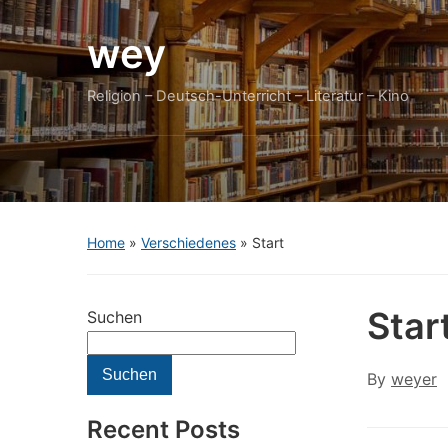
wey
Religion – Deutsch-Unterricht – Literatur – Kino
Home
»
Verschiedenes
»
Start
Star
Suchen
Suchen
By
weyer
Recent Posts