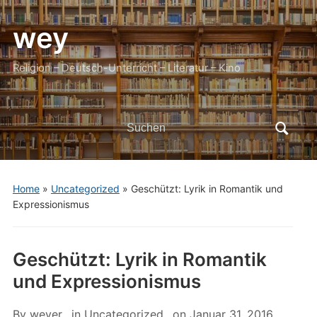
wey
Religion – Deutsch-Unterricht – Literatur – Kino
Search
for:
Home
»
Uncategorized
»
Geschützt: Lyrik in Romantik und
Expressionismus
Geschützt: Lyrik in Romantik
und Expressionismus
By
weyer
in
Uncategorized
on
Januar 31, 2016