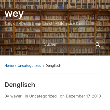
wey
Religion – Deutsch-Unterricht – Literatur – Kino
Search
for:
Home
»
Uncategorized
»
Denglisch
Denglisch
By
weyer
in
Uncategorized
on
Dezember 17, 2010