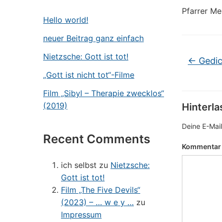
Pfarrer Me
Hello world!
neuer Beitrag ganz einfach
Nietzsche: Gott ist tot!
←
Gedic
„Gott ist nicht tot“-Filme
Film „Sibyl – Therapie zwecklos“
(2019)
Hinterl
Deine E-Mail
Recent Comments
Kommenta
ich selbst
zu
Nietzsche:
Gott ist tot!
Film „The Five Devils“
(2023) – … w e y …
zu
Impressum