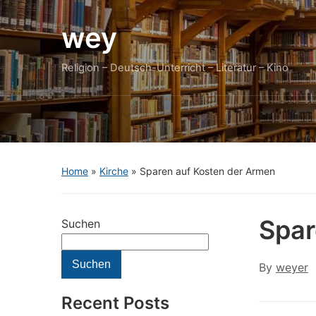
wey
Religion – Deutsch-Unterricht – Literatur – Kino
Home
»
Kirche
»
Sparen auf Kosten der Armen
Spar
Suchen
Suchen
By
weyer
Recent Posts