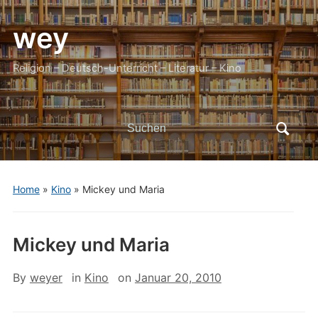
wey
Religion – Deutsch-Unterricht – Literatur – Kino
Search
for:
Home
»
Kino
»
Mickey und Maria
Mickey und Maria
By
weyer
in
Kino
on
Januar 20, 2010