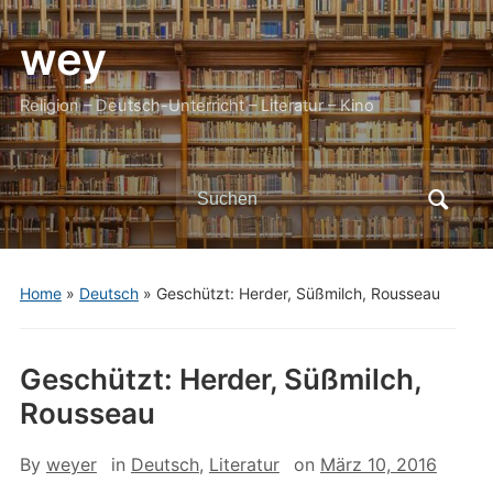
wey
Religion – Deutsch-Unterricht – Literatur – Kino
Search
for:
Home
»
Deutsch
»
Geschützt: Herder, Süßmilch, Rousseau
Geschützt: Herder, Süßmilch,
Rousseau
By
weyer
in
Deutsch
,
Literatur
on
März 10, 2016