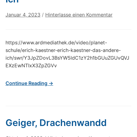
Januar 4, 2023
/
Hinterlasse einen Kommentar
https://www.ardmediathek.de/video/planet-
schule/erich-kaestner-erich-kaestner-das-andere-
ich/swr/Y3JpZDovL3BsYW5ldC1zY2h1bGUuZGUvQVJ
EXzEwNTIxX3ZpZGVv
Continue Reading →
Geiger, Drachenwandd